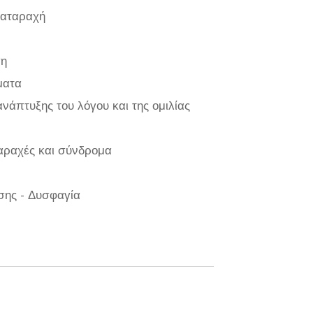
ιαταραχή
ση
ματα
νάπτυξης του λόγου και της ομιλίας
αραχές και σύνδρομα
σης - Δυσφαγία