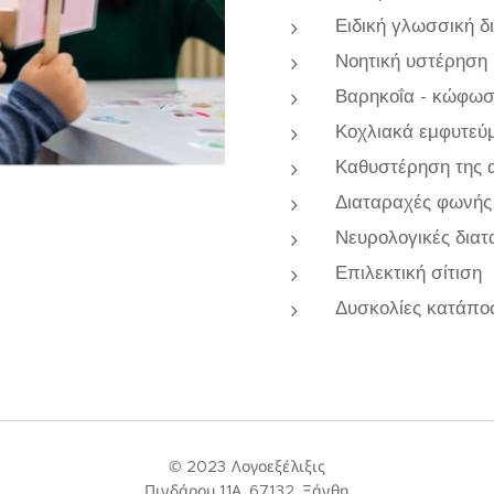
Ειδική γλωσσική δ
Νοητική υστέρηση
Βαρηκοΐα - κώφω
Κοχλιακά εμφυτεύ
Καθυστέρηση της α
Διαταραχές φωνής
Νευρολογικές διατ
Επιλεκτική σίτιση
Δυσκολίες κατάπο
© 2023 Λογοεξέλιξις
Πινδάρου 11Α, 67132, Ξάνθη