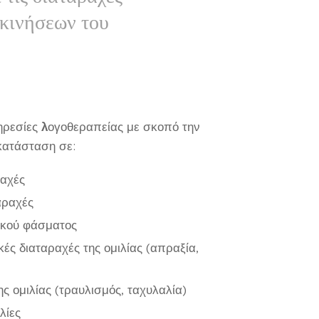
 κινήσεων του
ηρεσίες
λ
ογοθεραπείας με σκοπό την
κατάσταση σε:
ραχές
αραχές
ικού φάσματος
κές διαταραχές της ομιλίας (απραξία,
ς ομιλίας (τραυλισμός, ταχυλαλία)
λίες