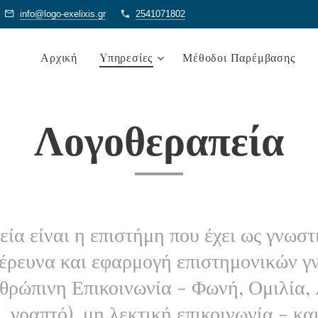
info@logo-exelixis.gr
2541071802
Αρχική
Yπηρεσίες
Μέθοδοι Παρέμβασης
Λογοθεραπεία
ία είναι η επιστήμη που έχει ως γνωστ
 έρευνα και εφαρμογή επιστημονικών 
θρώπινη Επικοινωνία - Φωνή, Ομιλία,
, γραπτό), μη λεκτική επικοινωνία - και